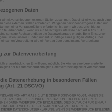
ert.
bezogenen Daten
n wir mit verschiedenen externen Stellen zusammen. Dabei ist teilweise auch eine
 diese externen Stellen erforderlich. Wir geben personenbezogene Daten nur
ahmen einer Vertragserfüllung erforderlich ist, wenn wir gesetzlich hierzu
n Steuerbehörden), wenn wir ein berechtigtes Interesse nach Art. 6 Abs. 1 lit. f
ne sonstige Rechtsgrundlage die Datenweitergabe erlaubt. Beim Einsatz von
gene Daten unserer Kunden nur auf Grundlage eines gültigen Vertrags über
gemeinsamen Verarbeitung wird ein Vertrag über gemeinsame Verarbeitung
ng zur Datenverarbeitung
 Ihrer ausdrücklichen Einwilligung möglich. Sie können eine bereits erteilte
äßigkeit der bis zum Widerruf erfolgten Datenverarbeitung bleibt vom Widerruf
die Datenerhebung in besonderen Fällen
g (Art. 21 DSGVO)
LAGE VON ART. 6 ABS. 1 LIT. E ODER F DSGVO ERFOLGT, HABEN SIE
IE SICH AUS IHRER BESONDEREN SITUATION ERGEBEN, GEGEN DIE
EN DATEN WIDERSPRUCH EINZULEGEN; DIES GILT AUCH FÜR EIN AUF
LING. DIE JEWEILIGE RECHTSGRUNDLAGE, AUF DENEN EINE
E DIESER DATENSCHUTZERKLÄRUNG. WENN SIE WIDERSPRUCH EINLEGEN,