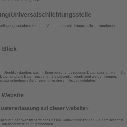
 27 a Umsatzsteuergesetz:
ung/Universal­schlichtungs­stelle
reitbeilegungsverfahren vor einer Verbraucherschlichtungsstelle teilzunehmen.
 Blick
n Überblick darüber, was mit Ihren personenbezogenen Daten passiert, wenn Sie
en sind alle Daten, mit denen Sie persönlich identifiziert werden können.
chutz entnehmen Sie unserer unter diesem Text aufgeführten
r Website
ie Datenerfassung auf dieser Website?
olgt durch den Websitebetreiber. Dessen Kontaktdaten können Sie dem Abschnitt
ser Datenschutzerklärung entnehmen.