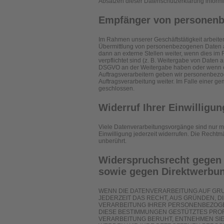
Absätzen dieser Datenschutzerklärung informi
Empfänger von personen
Im Rahmen unserer Geschäftstätigkeit arbeite
Übermittlung von personenbezogenen Daten an
dann an externe Stellen weiter, wenn dies im R
verpflichtet sind (z. B. Weitergabe von Daten a
DSGVO an der Weitergabe haben oder wenn ei
Auftragsverarbeitern geben wir personenbezo
Auftragsverarbeitung weiter. Im Falle einer 
geschlossen.
Widerruf Ihrer Einwilligu
Viele Datenverarbeitungsvorgänge sind nur mit
Einwilligung jederzeit widerrufen. Die Rechtm
unberührt.
Widerspruchsrecht gegen 
sowie gegen Direktwerbun
WENN DIE DATENVERARBEITUNG AUF GRUND
JEDERZEIT DAS RECHT, AUS GRÜNDEN, D
VERARBEITUNG IHRER PERSONENBEZOGEN
DIESE BESTIMMUNGEN GESTÜTZTES PROFI
VERARBEITUNG BERUHT, ENTNEHMEN SI