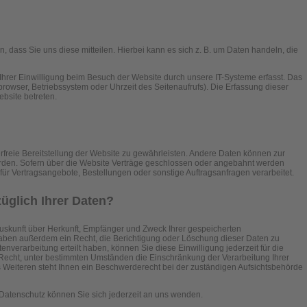
dass Sie uns diese mitteilen. Hierbei kann es sich z. B. um Daten handeln, die
hrer Einwilligung beim Besuch der Website durch unsere IT-Systeme erfasst. Das
tbrowser, Betriebssystem oder Uhrzeit des Seitenaufrufs). Die Erfassung dieser
ebsite betreten.
erfreie Bereitstellung der Website zu gewährleisten. Andere Daten können zur
rden. Sofern über die Website Verträge geschlossen oder angebahnt werden
ür Vertragsangebote, Bestellungen oder sonstige Auftragsanfragen verarbeitet.
üglich Ihrer Daten?
 Auskunft über Herkunft, Empfänger und Zweck Ihrer gespeicherten
ben außerdem ein Recht, die Berichtigung oder Löschung dieser Daten zu
nverarbeitung erteilt haben, können Sie diese Einwilligung jederzeit für die
Recht, unter bestimmten Umständen die Einschränkung der Verarbeitung Ihrer
eiteren steht Ihnen ein Beschwerderecht bei der zuständigen Aufsichtsbehörde
atenschutz können Sie sich jederzeit an uns wenden.