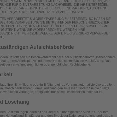
ENBEZOGENEN DATEN NICHT MEHR VERARBEITEN, ES SEI DENN, WIR
NDE FÜR DIE VERARBEITUNG NACHWEISEN, DIE IHRE INTERESSEN,
ODER DIE VERARBEITUNG DIENT DER GELTENDMACHUNG, AUSÜBUNG
CHEN (WIDERSPRUCH NACH ART. 21 ABS. 1 DSGVO).
N VERARBEITET, UM DIREKTWERBUNG ZU BETREIBEN, SO HABEN SIE
GEGEN DIE VERARBEITUNG SIE BETREFFENDER PERSONENBEZOGENER
 EINZULEGEN; DIES GILT AUCH FÜR DAS PROFILING, SOWEIT ES MIT
NG STEHT. WENN SIE WIDERSPRECHEN, WERDEN IHRE
SSEND NICHT MEHR ZUM ZWECKE DER DIREKTWERBUNG VERWENDET
O).
zuständigen Aufsichts­behörde
t den Betroffenen ein Beschwerderecht bei einer Aufsichtsbehörde, insbesondere
thalts, ihres Arbeitsplatzes oder des Orts des mutmaßlichen Verstoßes zu. Das
tiger verwaltungsrechtlicher oder gerichtlicher Rechtsbehelfe.
arkeit
age Ihrer Einwilligung oder in Erfüllung eines Vertrags automatisiert verarbeiten,
gen, maschinenlesbaren Format aushändigen zu lassen. Sofern Sie die direkte
wortlichen verlangen, erfolgt dies nur, soweit es technisch machbar ist.
nd Löschung
en Bestimmungen jederzeit das Recht auf unentgeltliche Auskunft über Ihre
en Herkunft und Empfänger und den Zweck der Datenverarbeitung und ggf. ein