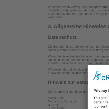
Wir haben einen Vertrag über Auftragsverarb
handelt es sich um einen datenschutzrechtlich
personenbezogenen Daten unserer Websitebe
verarbeitet.
3. Allgemeine Hinweise u
Datenschutz
Die Betreiber dieser Seiten nehmen den Schu
Daten vertraulich und entsprechend den geset
Wenn Sie diese Website benutzen, werden v
Daten, mit denen Sie persönlich identifiziert
erheben und wofür wir sie nutzen. Sie erläut
Wir weisen darauf hin, dass die Datenübertrag
aufweisen kann. Ein lückenloser Schutz der Dat
Hinweis zur verantwortlic
Die verantwortliche Stelle für die Datenverarbe
Micha Bunz
Micha Bunz Schmuck
Bunzallee 1
75335 Dobel