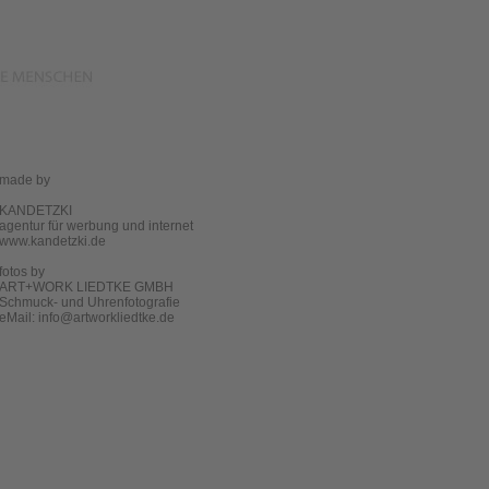
made by
KANDETZKI
agentur für werbung und internet
www.kandetzki.de
fotos by
ART+WORK LIEDTKE GMBH
Schmuck- und Uhrenfotografie
eMail:
info@artworkliedtke.de