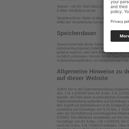
Telefon: +49 (0) 7083 5001-0
E-Mail: info@deco-art.de
Verantwortliche Stelle ist die natürliche oder
Mittel der Verarbeitung von personenbezogene
Speicherdauer
Soweit innerhalb dieser Datenschutzerklärung
personenbezogenen Daten bei uns, bis der Zwe
geltend machen oder eine Einwilligung zur Da
rechtlich zulässigen Gründe für die Speicher
Aufbewahrungsfristen); im letztgenannten Fall 
Allgemeine Hinweise zu d
auf dieser Website
Sofern Sie in die Datenverarbeitung eingewill
Abs. 1 lit. a DSGVO bzw. Art. 9 Abs. 2 lit. a
werden. Im Falle einer ausdrücklichen Einwill
Datenverarbeitung außerdem auf Grundlage von
den Zugriff auf Informationen in Ihr Endgerät (
zusätzlich auf Grundlage von § 25 Abs. 1 TDDDG
oder zur Durchführung vorvertraglicher Maßnahm
DSGVO. Des Weiteren verarbeiten wir Ihre Daten
Grundlage von Art. 6 Abs. 1 lit. c DSGVO. Die
nach Art. 6 Abs. 1 lit. f DSGVO erfolgen. Über