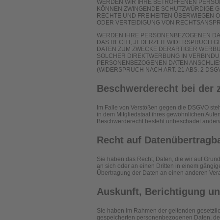
WERDEN WIR IHRE BETROFFENEN PERSON
KÖNNEN ZWINGENDE SCHUTZWÜRDIGE GRÜ
RECHTE UND FREIHEITEN ÜBERWIEGEN 
ODER VERTEIDIGUNG VON RECHTSANSPRÜ
WERDEN IHRE PERSONENBEZOGENEN DATE
DAS RECHT, JEDERZEIT WIDERSPRUCH 
DATEN ZUM ZWECKE DERARTIGER WERBUNG
SOLCHER DIREKTWERBUNG IN VERBINDU
PERSONENBEZOGENEN DATEN ANSCHLIE
(WIDERSPRUCH NACH ART. 21 ABS. 2 DSGV
Beschwerde­recht bei der 
Im Falle von Verstößen gegen die DSGVO steh
in dem Mitgliedstaat ihres gewöhnlichen Aufen
Beschwerderecht besteht unbeschadet anderwei
Recht auf Daten­übertrag­b
Sie haben das Recht, Daten, die wir auf Grundl
an sich oder an einen Dritten in einem gängi
Übertragung der Daten an einen anderen Verant
Auskunft, Berichtigung u
Sie haben im Rahmen der geltenden gesetzlich
gespeicherten personenbezogenen Daten, der