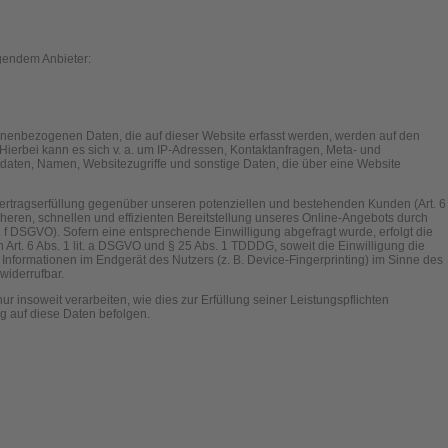
lgendem Anbieter:
onenbezogenen Daten, die auf dieser Website erfasst werden, werden auf den
 Hierbei kann es sich v. a. um IP-Adressen, Kontaktanfragen, Meta- und
daten, Namen, Websitezugriffe und sonstige Daten, die über eine Website
Vertragserfüllung gegenüber unseren potenziellen und bestehenden Kunden (Art. 6
icheren, schnellen und effizienten Bereitstellung unseres Online-Angebots durch
lit. f DSGVO). Sofern eine entsprechende Einwilligung abgefragt wurde, erfolgt die
 Art. 6 Abs. 1 lit. a DSGVO und § 25 Abs. 1 TDDDG, soweit die Einwilligung die
Informationen im Endgerät des Nutzers (z. B. Device-Fingerprinting) im Sinne des
widerrufbar.
r insoweit verarbeiten, wie dies zur Erfüllung seiner Leistungspflichten
g auf diese Daten befolgen.