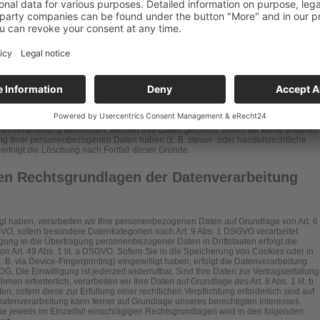
 juristische Person, die allein oder gemeinsam mit anderen über die Zwecke und
n Daten (z. B. Namen, E-Mail-Adressen o. Ä.) entscheidet.
 keine speziellere Speicherdauer genannt wurde, verbleiben Ihre
ck für die Datenverarbeitung entfällt. Wenn Sie ein berechtigtes Löschersuchen
tenverarbeitung widerrufen, werden Ihre Daten gelöscht, sofern wir keine anderen
ung Ihrer personenbezogenen Daten haben (z. B. steuer- oder handelsrechtliche
erfolgt die Löschung nach Fortfall dieser Gründe.
en Rechtsgrundlagen der Datenverarbeitung
igt haben, verarbeiten wir Ihre personenbezogenen Daten auf Grundlage von Art. 6
 DSGVO, sofern besondere Datenkategorien nach Art. 9 Abs. 1 DSGVO verarbeitet
igung in die Übertragung personenbezogener Daten in Drittstaaten erfolgt die
 Art. 49 Abs. 1 lit. a DSGVO. Sofern Sie in die Speicherung von Cookies oder in
z. B. via Device-Fingerprinting) eingewilligt haben, erfolgt die Datenverarbeitung
. Die Einwilligung ist jederzeit widerrufbar. Sind Ihre Daten zur Vertragserfüllung
en erforderlich, verarbeiten wir Ihre Daten auf Grundlage des Art. 6 Abs. 1 lit. b
, sofern diese zur Erfüllung einer rechtlichen Verpflichtung erforderlich sind auf
 Datenverarbeitung kann ferner auf Grundlage unseres berechtigten Interesses
 die jeweils im Einzelfall einschlägigen Rechtsgrundlagen wird in den folgenden