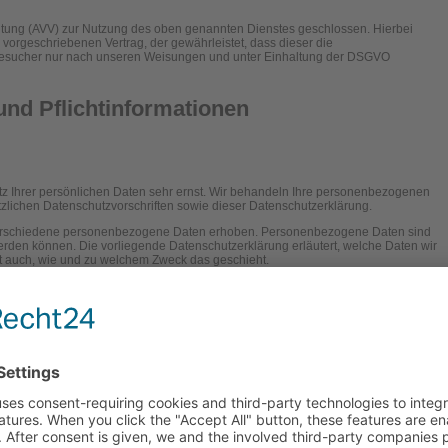
eitung (AVV) zur Nutzung des oben genannten Dienstes geschlossen. Hierbei
 vorgeschriebenen Vertrag, der gewährleistet, dass dieser die
sucher nur nach unseren Weisungen und unter Einhaltung der DSGVO
nd Pflicht­informationen
tz Ihrer persönlichen Daten sehr ernst. Wir behandeln Ihre personenbezogenen
zlichen Datenschutzvorschriften sowie dieser Datenschutzerklärung.
erschiedene personenbezogene Daten erhoben. Personenbezogene Daten sind
 werden können. Die vorliegende Datenschutzerklärung erläutert, welche Daten wir
ert auch, wie und zu welchem Zweck das geschieht.
ung im Internet (z. B. bei der Kommunikation per E-Mail) Sicherheitslücken
en vor dem Zugriff durch Dritte ist nicht möglich.
hen Stelle
itung auf dieser Website ist: