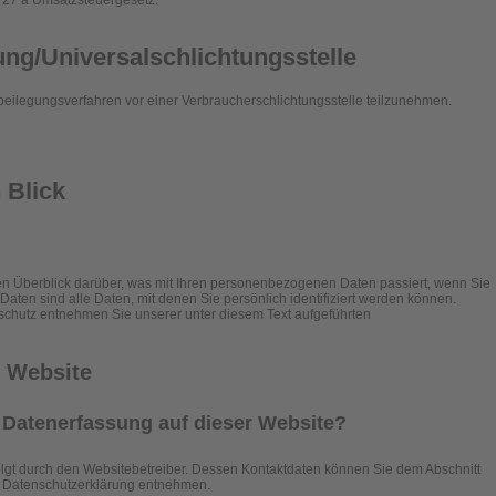
 27 a Umsatzsteuergesetz:
ung/Universal­schlichtungs­stelle
reitbeilegungsverfahren vor einer Verbraucherschlichtungsstelle teilzunehmen.
 Blick
n Überblick darüber, was mit Ihren personenbezogenen Daten passiert, wenn Sie
en sind alle Daten, mit denen Sie persönlich identifiziert werden können.
chutz entnehmen Sie unserer unter diesem Text aufgeführten
r Website
ie Datenerfassung auf dieser Website?
olgt durch den Websitebetreiber. Dessen Kontaktdaten können Sie dem Abschnitt
ser Datenschutzerklärung entnehmen.