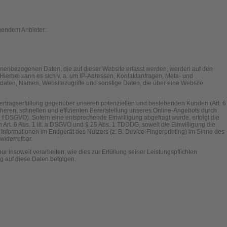
lgendem Anbieter:
onenbezogenen Daten, die auf dieser Website erfasst werden, werden auf den
 Hierbei kann es sich v. a. um IP-Adressen, Kontaktanfragen, Meta- und
daten, Namen, Websitezugriffe und sonstige Daten, die über eine Website
Vertragserfüllung gegenüber unseren potenziellen und bestehenden Kunden (Art. 6
icheren, schnellen und effizienten Bereitstellung unseres Online-Angebots durch
lit. f DSGVO). Sofern eine entsprechende Einwilligung abgefragt wurde, erfolgt die
 Art. 6 Abs. 1 lit. a DSGVO und § 25 Abs. 1 TDDDG, soweit die Einwilligung die
Informationen im Endgerät des Nutzers (z. B. Device-Fingerprinting) im Sinne des
widerrufbar.
r insoweit verarbeiten, wie dies zur Erfüllung seiner Leistungspflichten
g auf diese Daten befolgen.