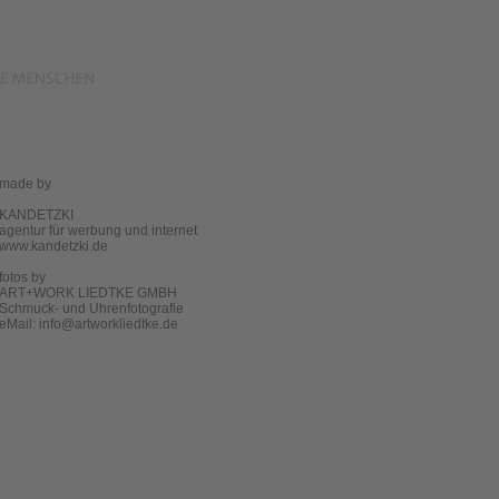
made by
KANDETZKI
agentur für werbung und internet
www.kandetzki.de
fotos by
ART+WORK LIEDTKE GMBH
Schmuck- und Uhrenfotografie
eMail:
info@artworkliedtke.de