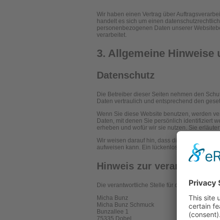
Wir haben einen Vertrag über Auftragsverarb
handelt es sich um einen datenschutzrechtlich
personenbezogenen Daten unserer Websitebe
verarbeitet.
3. Allgemeine Hinweise u
Datenschutz
Die Betreiber dieser Seiten nehmen den Schu
Daten vertraulich und entsprechend den geset
Wenn Sie diese Website benutzen, werden v
Daten, mit denen Sie persönlich identifiziert
erheben und wofür wir sie nutzen. Sie erläut
Wir weisen darauf hin, dass die Datenübertrag
aufweisen kann. Ein lückenloser Schutz der Dat
Hinweis zur verantwortlic
Die verantwortliche Stelle für die Datenverarbe
Micha Bunz
Micha Bunz Schmuck
Bunzallee 1
75335 Dobel