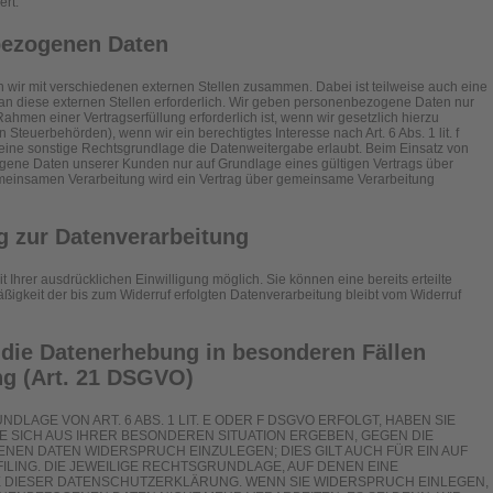
ert.
bezogenen Daten
n wir mit verschiedenen externen Stellen zusammen. Dabei ist teilweise auch eine
 diese externen Stellen erforderlich. Wir geben personenbezogene Daten nur
ahmen einer Vertragserfüllung erforderlich ist, wenn wir gesetzlich hierzu
n Steuerbehörden), wenn wir ein berechtigtes Interesse nach Art. 6 Abs. 1 lit. f
ne sonstige Rechtsgrundlage die Datenweitergabe erlaubt. Beim Einsatz von
gene Daten unserer Kunden nur auf Grundlage eines gültigen Vertrags über
gemeinsamen Verarbeitung wird ein Vertrag über gemeinsame Verarbeitung
ng zur Datenverarbeitung
 Ihrer ausdrücklichen Einwilligung möglich. Sie können eine bereits erteilte
äßigkeit der bis zum Widerruf erfolgten Datenverarbeitung bleibt vom Widerruf
die Datenerhebung in besonderen Fällen
g (Art. 21 DSGVO)
LAGE VON ART. 6 ABS. 1 LIT. E ODER F DSGVO ERFOLGT, HABEN SIE
IE SICH AUS IHRER BESONDEREN SITUATION ERGEBEN, GEGEN DIE
EN DATEN WIDERSPRUCH EINZULEGEN; DIES GILT AUCH FÜR EIN AUF
LING. DIE JEWEILIGE RECHTSGRUNDLAGE, AUF DENEN EINE
E DIESER DATENSCHUTZERKLÄRUNG. WENN SIE WIDERSPRUCH EINLEGEN,