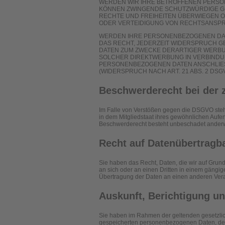
WERDEN WIR IHRE BETROFFENEN PERSON
KÖNNEN ZWINGENDE SCHUTZWÜRDIGE GRÜ
RECHTE UND FREIHEITEN ÜBERWIEGEN 
ODER VERTEIDIGUNG VON RECHTSANSPRÜ
WERDEN IHRE PERSONENBEZOGENEN DATE
DAS RECHT, JEDERZEIT WIDERSPRUCH 
DATEN ZUM ZWECKE DERARTIGER WERBUNG
SOLCHER DIREKTWERBUNG IN VERBINDU
PERSONENBEZOGENEN DATEN ANSCHLIE
(WIDERSPRUCH NACH ART. 21 ABS. 2 DSGV
Beschwerde­recht bei der 
Im Falle von Verstößen gegen die DSGVO steh
in dem Mitgliedstaat ihres gewöhnlichen Aufen
Beschwerderecht besteht unbeschadet anderwei
Recht auf Daten­übertrag­b
Sie haben das Recht, Daten, die wir auf Grundl
an sich oder an einen Dritten in einem gängi
Übertragung der Daten an einen anderen Verant
Auskunft, Berichtigung u
Sie haben im Rahmen der geltenden gesetzlich
gespeicherten personenbezogenen Daten, der