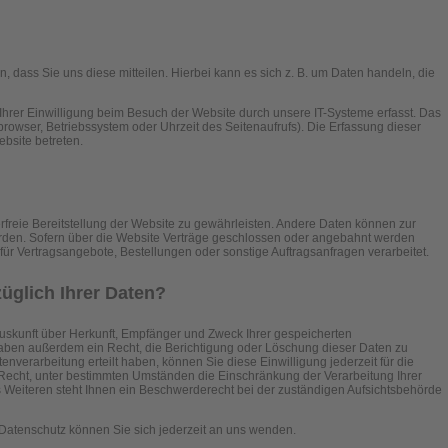
dass Sie uns diese mitteilen. Hierbei kann es sich z. B. um Daten handeln, die
hrer Einwilligung beim Besuch der Website durch unsere IT-Systeme erfasst. Das
tbrowser, Betriebssystem oder Uhrzeit des Seitenaufrufs). Die Erfassung dieser
ebsite betreten.
erfreie Bereitstellung der Website zu gewährleisten. Andere Daten können zur
rden. Sofern über die Website Verträge geschlossen oder angebahnt werden
ür Vertragsangebote, Bestellungen oder sonstige Auftragsanfragen verarbeitet.
üglich Ihrer Daten?
 Auskunft über Herkunft, Empfänger und Zweck Ihrer gespeicherten
ben außerdem ein Recht, die Berichtigung oder Löschung dieser Daten zu
nverarbeitung erteilt haben, können Sie diese Einwilligung jederzeit für die
Recht, unter bestimmten Umständen die Einschränkung der Verarbeitung Ihrer
eiteren steht Ihnen ein Beschwerderecht bei der zuständigen Aufsichtsbehörde
atenschutz können Sie sich jederzeit an uns wenden.