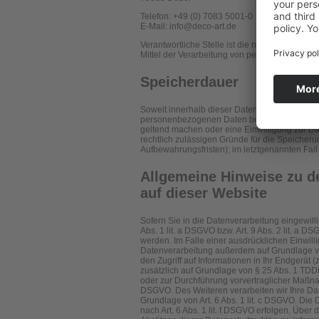
Telefon: +49 (0) 7083 5001-0
E-Mail: info@deco-art.de
Verantwortliche Stelle ist die natürliche oder
Mittel der Verarbeitung von personenbezogene
Speicherdauer
Soweit innerhalb dieser Datenschutzerklärung
personenbezogenen Daten bei uns, bis der Zwe
geltend machen oder eine Einwilligung zur Da
rechtlich zulässigen Gründe für die Speicher
Aufbewahrungsfristen); im letztgenannten Fall 
Allgemeine Hinweise zu d
auf dieser Website
Sofern Sie in die Datenverarbeitung eingewill
Abs. 1 lit. a DSGVO bzw. Art. 9 Abs. 2 lit. a
werden. Im Falle einer ausdrücklichen Einwill
Datenverarbeitung außerdem auf Grundlage von
den Zugriff auf Informationen in Ihr Endgerät (
zusätzlich auf Grundlage von § 25 Abs. 1 TDDDG
oder zur Durchführung vorvertraglicher Maßnahm
DSGVO. Des Weiteren verarbeiten wir Ihre Daten
Grundlage von Art. 6 Abs. 1 lit. c DSGVO. Die
nach Art. 6 Abs. 1 lit. f DSGVO erfolgen. Über