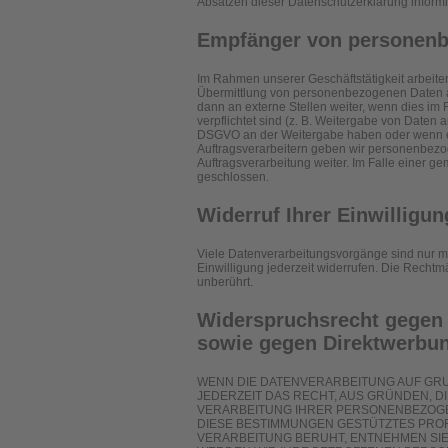
Absätzen dieser Datenschutzerklärung informi
Empfänger von personen
Im Rahmen unserer Geschäftstätigkeit arbeite
Übermittlung von personenbezogenen Daten an
dann an externe Stellen weiter, wenn dies im R
verpflichtet sind (z. B. Weitergabe von Daten a
DSGVO an der Weitergabe haben oder wenn ei
Auftragsverarbeitern geben wir personenbezo
Auftragsverarbeitung weiter. Im Falle einer 
geschlossen.
Widerruf Ihrer Einwilligu
Viele Datenverarbeitungsvorgänge sind nur mit
Einwilligung jederzeit widerrufen. Die Rechtm
unberührt.
Widerspruchsrecht gegen 
sowie gegen Direktwerbun
WENN DIE DATENVERARBEITUNG AUF GRUND
JEDERZEIT DAS RECHT, AUS GRÜNDEN, D
VERARBEITUNG IHRER PERSONENBEZOGEN
DIESE BESTIMMUNGEN GESTÜTZTES PROFI
VERARBEITUNG BERUHT, ENTNEHMEN SI