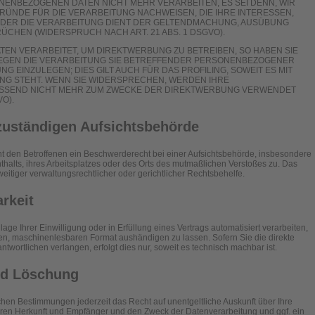
ENBEZOGENEN DATEN NICHT MEHR VERARBEITEN, ES SEI DENN, WIR
NDE FÜR DIE VERARBEITUNG NACHWEISEN, DIE IHRE INTERESSEN,
ODER DIE VERARBEITUNG DIENT DER GELTENDMACHUNG, AUSÜBUNG
CHEN (WIDERSPRUCH NACH ART. 21 ABS. 1 DSGVO).
N VERARBEITET, UM DIREKTWERBUNG ZU BETREIBEN, SO HABEN SIE
GEGEN DIE VERARBEITUNG SIE BETREFFENDER PERSONENBEZOGENER
 EINZULEGEN; DIES GILT AUCH FÜR DAS PROFILING, SOWEIT ES MIT
NG STEHT. WENN SIE WIDERSPRECHEN, WERDEN IHRE
SSEND NICHT MEHR ZUM ZWECKE DER DIREKTWERBUNG VERWENDET
O).
zuständigen Aufsichts­behörde
t den Betroffenen ein Beschwerderecht bei einer Aufsichtsbehörde, insbesondere
thalts, ihres Arbeitsplatzes oder des Orts des mutmaßlichen Verstoßes zu. Das
tiger verwaltungsrechtlicher oder gerichtlicher Rechtsbehelfe.
arkeit
age Ihrer Einwilligung oder in Erfüllung eines Vertrags automatisiert verarbeiten,
gen, maschinenlesbaren Format aushändigen zu lassen. Sofern Sie die direkte
wortlichen verlangen, erfolgt dies nur, soweit es technisch machbar ist.
nd Löschung
en Bestimmungen jederzeit das Recht auf unentgeltliche Auskunft über Ihre
en Herkunft und Empfänger und den Zweck der Datenverarbeitung und ggf. ein