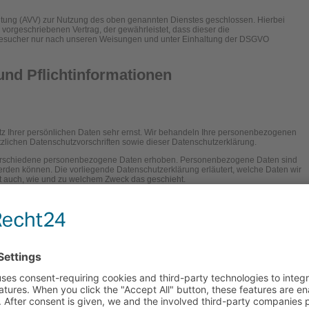
eitung (AVV) zur Nutzung des oben genannten Dienstes geschlossen. Hierbei
 vorgeschriebenen Vertrag, der gewährleistet, dass dieser die
sucher nur nach unseren Weisungen und unter Einhaltung der DSGVO
nd Pflicht­informationen
tz Ihrer persönlichen Daten sehr ernst. Wir behandeln Ihre personenbezogenen
zlichen Datenschutzvorschriften sowie dieser Datenschutzerklärung.
erschiedene personenbezogene Daten erhoben. Personenbezogene Daten sind
 werden können. Die vorliegende Datenschutzerklärung erläutert, welche Daten wir
ert auch, wie und zu welchem Zweck das geschieht.
ung im Internet (z. B. bei der Kommunikation per E-Mail) Sicherheitslücken
en vor dem Zugriff durch Dritte ist nicht möglich.
hen Stelle
itung auf dieser Website ist: