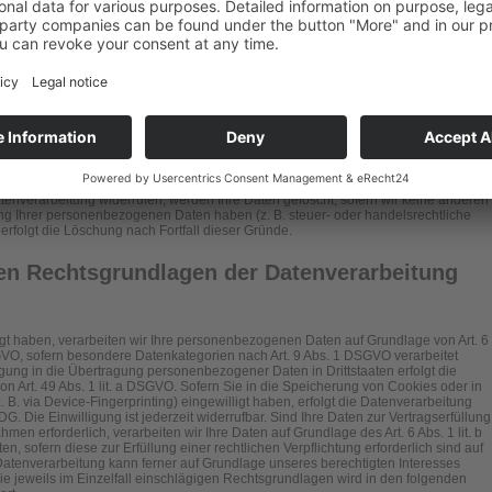
 juristische Person, die allein oder gemeinsam mit anderen über die Zwecke und
n Daten (z. B. Namen, E-Mail-Adressen o. Ä.) entscheidet.
 keine speziellere Speicherdauer genannt wurde, verbleiben Ihre
ck für die Datenverarbeitung entfällt. Wenn Sie ein berechtigtes Löschersuchen
tenverarbeitung widerrufen, werden Ihre Daten gelöscht, sofern wir keine anderen
ung Ihrer personenbezogenen Daten haben (z. B. steuer- oder handelsrechtliche
erfolgt die Löschung nach Fortfall dieser Gründe.
en Rechtsgrundlagen der Datenverarbeitung
igt haben, verarbeiten wir Ihre personenbezogenen Daten auf Grundlage von Art. 6
 DSGVO, sofern besondere Datenkategorien nach Art. 9 Abs. 1 DSGVO verarbeitet
igung in die Übertragung personenbezogener Daten in Drittstaaten erfolgt die
 Art. 49 Abs. 1 lit. a DSGVO. Sofern Sie in die Speicherung von Cookies oder in
z. B. via Device-Fingerprinting) eingewilligt haben, erfolgt die Datenverarbeitung
. Die Einwilligung ist jederzeit widerrufbar. Sind Ihre Daten zur Vertragserfüllung
en erforderlich, verarbeiten wir Ihre Daten auf Grundlage des Art. 6 Abs. 1 lit. b
, sofern diese zur Erfüllung einer rechtlichen Verpflichtung erforderlich sind auf
 Datenverarbeitung kann ferner auf Grundlage unseres berechtigten Interesses
 die jeweils im Einzelfall einschlägigen Rechtsgrundlagen wird in den folgenden