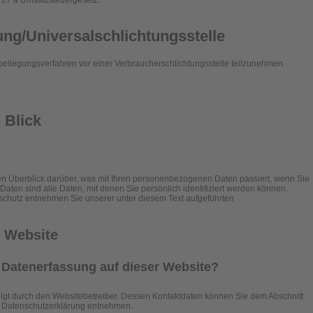
 27 a Umsatzsteuergesetz:
ung/Universal­schlichtungs­stelle
reitbeilegungsverfahren vor einer Verbraucherschlichtungsstelle teilzunehmen.
 Blick
n Überblick darüber, was mit Ihren personenbezogenen Daten passiert, wenn Sie
en sind alle Daten, mit denen Sie persönlich identifiziert werden können.
chutz entnehmen Sie unserer unter diesem Text aufgeführten
r Website
ie Datenerfassung auf dieser Website?
olgt durch den Websitebetreiber. Dessen Kontaktdaten können Sie dem Abschnitt
ser Datenschutzerklärung entnehmen.