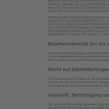
WERDEN WIR IHRE BETROFFENEN PERSON
KÖNNEN ZWINGENDE SCHUTZWÜRDIGE GRÜ
RECHTE UND FREIHEITEN ÜBERWIEGEN 
ODER VERTEIDIGUNG VON RECHTSANSPRÜ
WERDEN IHRE PERSONENBEZOGENEN DATE
DAS RECHT, JEDERZEIT WIDERSPRUCH 
DATEN ZUM ZWECKE DERARTIGER WERBUNG
SOLCHER DIREKTWERBUNG IN VERBINDU
PERSONENBEZOGENEN DATEN ANSCHLIE
(WIDERSPRUCH NACH ART. 21 ABS. 2 DSGV
Beschwerde­recht bei der 
Im Falle von Verstößen gegen die DSGVO steh
in dem Mitgliedstaat ihres gewöhnlichen Aufen
Beschwerderecht besteht unbeschadet anderwei
Recht auf Daten­übertrag­b
Sie haben das Recht, Daten, die wir auf Grundl
an sich oder an einen Dritten in einem gängi
Übertragung der Daten an einen anderen Verant
Auskunft, Berichtigung u
Sie haben im Rahmen der geltenden gesetzlich
gespeicherten personenbezogenen Daten, der