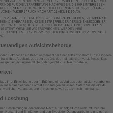
ENBEZOGENEN DATEN NICHT MEHR VERARBEITEN, ES SEI DENN, WIR
NDE FÜR DIE VERARBEITUNG NACHWEISEN, DIE IHRE INTERESSEN,
ODER DIE VERARBEITUNG DIENT DER GELTENDMACHUNG, AUSÜBUNG
CHEN (WIDERSPRUCH NACH ART. 21 ABS. 1 DSGVO).
N VERARBEITET, UM DIREKTWERBUNG ZU BETREIBEN, SO HABEN SIE
GEGEN DIE VERARBEITUNG SIE BETREFFENDER PERSONENBEZOGENER
 EINZULEGEN; DIES GILT AUCH FÜR DAS PROFILING, SOWEIT ES MIT
NG STEHT. WENN SIE WIDERSPRECHEN, WERDEN IHRE
SSEND NICHT MEHR ZUM ZWECKE DER DIREKTWERBUNG VERWENDET
O).
zuständigen Aufsichts­behörde
t den Betroffenen ein Beschwerderecht bei einer Aufsichtsbehörde, insbesondere
thalts, ihres Arbeitsplatzes oder des Orts des mutmaßlichen Verstoßes zu. Das
tiger verwaltungsrechtlicher oder gerichtlicher Rechtsbehelfe.
arkeit
age Ihrer Einwilligung oder in Erfüllung eines Vertrags automatisiert verarbeiten,
gen, maschinenlesbaren Format aushändigen zu lassen. Sofern Sie die direkte
wortlichen verlangen, erfolgt dies nur, soweit es technisch machbar ist.
nd Löschung
en Bestimmungen jederzeit das Recht auf unentgeltliche Auskunft über Ihre
en Herkunft und Empfänger und den Zweck der Datenverarbeitung und ggf. ein