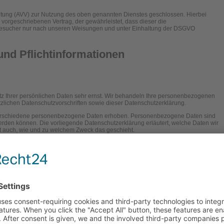
eitung (AVV) zur Nutzung des oben genannten Dienstes geschlossen. Hierbei
 vorgeschriebenen Vertrag, der gewährleistet, dass dieser die
sucher nur nach unseren Weisungen und unter Einhaltung der DSGVO
nd Pflicht­informationen
tz Ihrer persönlichen Daten sehr ernst. Wir behandeln Ihre personenbezogenen
zlichen Datenschutzvorschriften sowie dieser Datenschutzerklärung.
erschiedene personenbezogene Daten erhoben. Personenbezogene Daten sind
 werden können. Die vorliegende Datenschutzerklärung erläutert, welche Daten wir
ert auch, wie und zu welchem Zweck das geschieht.
ung im Internet (z. B. bei der Kommunikation per E-Mail) Sicherheitslücken
en vor dem Zugriff durch Dritte ist nicht möglich.
hen Stelle
itung auf dieser Website ist: