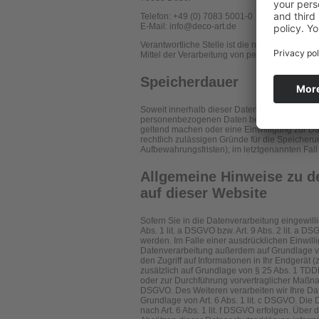
Telefon: +49 (0) 7083 5001-0
E-Mail: info@deco-art.de
Verantwortliche Stelle ist die natürliche oder
Mittel der Verarbeitung von personenbezogene
Speicherdauer
Soweit innerhalb dieser Datenschutzerklärung
personenbezogenen Daten bei uns, bis der Zwe
geltend machen oder eine Einwilligung zur Da
rechtlich zulässigen Gründe für die Speicher
Aufbewahrungsfristen); im letztgenannten Fall 
Allgemeine Hinweise zu d
auf dieser Website
Sofern Sie in die Datenverarbeitung eingewill
Abs. 1 lit. a DSGVO bzw. Art. 9 Abs. 2 lit. a
werden. Im Falle einer ausdrücklichen Einwill
Datenverarbeitung außerdem auf Grundlage von
den Zugriff auf Informationen in Ihr Endgerät (
zusätzlich auf Grundlage von § 25 Abs. 1 TDDDG
oder zur Durchführung vorvertraglicher Maßnahm
DSGVO. Des Weiteren verarbeiten wir Ihre Daten
Grundlage von Art. 6 Abs. 1 lit. c DSGVO. Die
nach Art. 6 Abs. 1 lit. f DSGVO erfolgen. Über