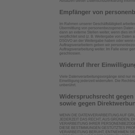
Absätzen dieser Datenschutzerklärung informi
Empfänger von personen
Im Rahmen unserer Geschäftstätigkeit arbeite
Übermittlung von personenbezogenen Daten an
dann an externe Stellen weiter, wenn dies im R
verpflichtet sind (z. B. Weitergabe von Daten a
DSGVO an der Weitergabe haben oder wenn ei
Auftragsverarbeitern geben wir personenbezo
Auftragsverarbeitung weiter. Im Falle einer 
geschlossen.
Widerruf Ihrer Einwilligu
Viele Datenverarbeitungsvorgänge sind nur mit
Einwilligung jederzeit widerrufen. Die Rechtm
unberührt.
Widerspruchsrecht gegen 
sowie gegen Direktwerbun
WENN DIE DATENVERARBEITUNG AUF GRUND
JEDERZEIT DAS RECHT, AUS GRÜNDEN, D
VERARBEITUNG IHRER PERSONENBEZOGEN
DIESE BESTIMMUNGEN GESTÜTZTES PROFI
VERARBEITUNG BERUHT, ENTNEHMEN SI