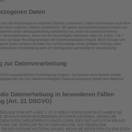
ert.
bezogenen Daten
n wir mit verschiedenen externen Stellen zusammen. Dabei ist teilweise auch eine
 diese externen Stellen erforderlich. Wir geben personenbezogene Daten nur
ahmen einer Vertragserfüllung erforderlich ist, wenn wir gesetzlich hierzu
n Steuerbehörden), wenn wir ein berechtigtes Interesse nach Art. 6 Abs. 1 lit. f
ne sonstige Rechtsgrundlage die Datenweitergabe erlaubt. Beim Einsatz von
gene Daten unserer Kunden nur auf Grundlage eines gültigen Vertrags über
gemeinsamen Verarbeitung wird ein Vertrag über gemeinsame Verarbeitung
ng zur Datenverarbeitung
 Ihrer ausdrücklichen Einwilligung möglich. Sie können eine bereits erteilte
äßigkeit der bis zum Widerruf erfolgten Datenverarbeitung bleibt vom Widerruf
die Datenerhebung in besonderen Fällen
g (Art. 21 DSGVO)
LAGE VON ART. 6 ABS. 1 LIT. E ODER F DSGVO ERFOLGT, HABEN SIE
IE SICH AUS IHRER BESONDEREN SITUATION ERGEBEN, GEGEN DIE
EN DATEN WIDERSPRUCH EINZULEGEN; DIES GILT AUCH FÜR EIN AUF
LING. DIE JEWEILIGE RECHTSGRUNDLAGE, AUF DENEN EINE
E DIESER DATENSCHUTZERKLÄRUNG. WENN SIE WIDERSPRUCH EINLEGEN,