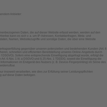
lgendem Anbieter:
onenbezogenen Daten, die auf dieser Website erfasst werden, werden auf den
 Hierbei kann es sich v. a. um IP-Adressen, Kontaktanfragen, Meta- und
daten, Namen, Websitezugriffe und sonstige Daten, die über eine Website
Vertragserfüllung gegenüber unseren potenziellen und bestehenden Kunden (Art. 6
icheren, schnellen und effizienten Bereitstellung unseres Online-Angebots durch
lit. f DSGVO). Sofern eine entsprechende Einwilligung abgefragt wurde, erfolgt die
 Art. 6 Abs. 1 lit. a DSGVO und § 25 Abs. 1 TDDDG, soweit die Einwilligung die
Informationen im Endgerät des Nutzers (z. B. Device-Fingerprinting) im Sinne des
widerrufbar.
r insoweit verarbeiten, wie dies zur Erfüllung seiner Leistungspflichten
g auf diese Daten befolgen.