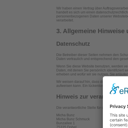
Wir haben einen Vertrag über Auftragsverarb
handelt es sich um einen datenschutzrechtlich
personenbezogenen Daten unserer Websitebe
verarbeitet.
3. Allgemeine Hinweise u
Datenschutz
Die Betreiber dieser Seiten nehmen den Schu
Daten vertraulich und entsprechend den geset
Wenn Sie diese Website benutzen, werden v
Daten, mit denen Sie persönlich identifiziert
erheben und wofür wir sie nutzen. Sie erläut
Wir weisen darauf hin, dass die Datenübertrag
aufweisen kann. Ein lückenloser Schutz der Dat
Hinweis zur verantwortlic
Die verantwortliche Stelle für die Datenverarbe
Micha Bunz
Micha Bunz Schmuck
Bunzallee 1
75335 Dobel