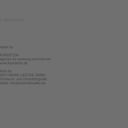
made by
KANDETZKI
agentur für werbung und internet
www.kandetzki.de
fotos by
ART+WORK LIEDTKE GMBH
Schmuck- und Uhrenfotografie
eMail:
info@artworkliedtke.de