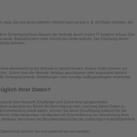
dass Sie uns diese mitteilen. Hierbei kann es sich z. B. um Daten handeln, die
hrer Einwilligung beim Besuch der Website durch unsere IT-Systeme erfasst. Das
tbrowser, Betriebssystem oder Uhrzeit des Seitenaufrufs). Die Erfassung dieser
ebsite betreten.
erfreie Bereitstellung der Website zu gewährleisten. Andere Daten können zur
rden. Sofern über die Website Verträge geschlossen oder angebahnt werden
ür Vertragsangebote, Bestellungen oder sonstige Auftragsanfragen verarbeitet.
üglich Ihrer Daten?
 Auskunft über Herkunft, Empfänger und Zweck Ihrer gespeicherten
ben außerdem ein Recht, die Berichtigung oder Löschung dieser Daten zu
nverarbeitung erteilt haben, können Sie diese Einwilligung jederzeit für die
Recht, unter bestimmten Umständen die Einschränkung der Verarbeitung Ihrer
eiteren steht Ihnen ein Beschwerderecht bei der zuständigen Aufsichtsbehörde
atenschutz können Sie sich jederzeit an uns wenden.