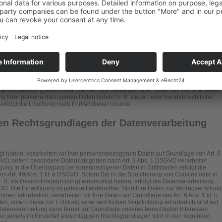
 juristische Person, die allein oder gemeinsam mit anderen über die Zwecke und
n Daten (z. B. Namen, E-Mail-Adressen o. Ä.) entscheidet.
 keine speziellere Speicherdauer genannt wurde, verbleiben Ihre
ck für die Datenverarbeitung entfällt. Wenn Sie ein berechtigtes Löschersuchen
tenverarbeitung widerrufen, werden Ihre Daten gelöscht, sofern wir keine anderen
ung Ihrer personenbezogenen Daten haben (z. B. steuer- oder handelsrechtliche
erfolgt die Löschung nach Fortfall dieser Gründe.
en Rechtsgrundlagen der Datenverarbeitung
igt haben, verarbeiten wir Ihre personenbezogenen Daten auf Grundlage von Art. 6
 DSGVO, sofern besondere Datenkategorien nach Art. 9 Abs. 1 DSGVO verarbeitet
igung in die Übertragung personenbezogener Daten in Drittstaaten erfolgt die
 Art. 49 Abs. 1 lit. a DSGVO. Sofern Sie in die Speicherung von Cookies oder in
z. B. via Device-Fingerprinting) eingewilligt haben, erfolgt die Datenverarbeitung
. Die Einwilligung ist jederzeit widerrufbar. Sind Ihre Daten zur Vertragserfüllung
en erforderlich, verarbeiten wir Ihre Daten auf Grundlage des Art. 6 Abs. 1 lit. b
, sofern diese zur Erfüllung einer rechtlichen Verpflichtung erforderlich sind auf
 Datenverarbeitung kann ferner auf Grundlage unseres berechtigten Interesses
 die jeweils im Einzelfall einschlägigen Rechtsgrundlagen wird in den folgenden