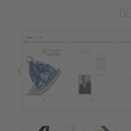
1 - 5
Seite
1
2