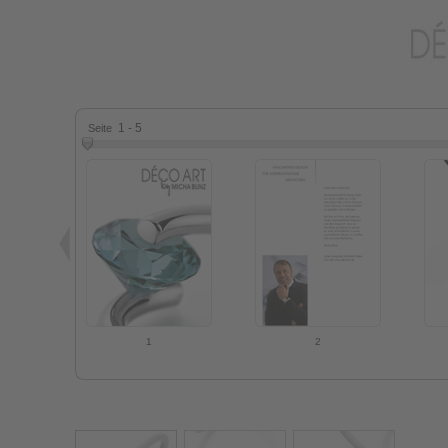
1 - 5
Seite
1
2