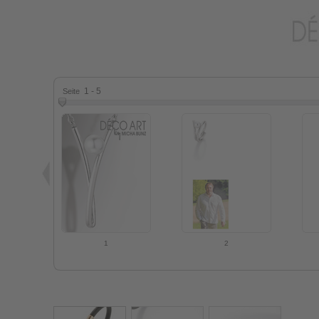
1 - 5
Seite
1
2