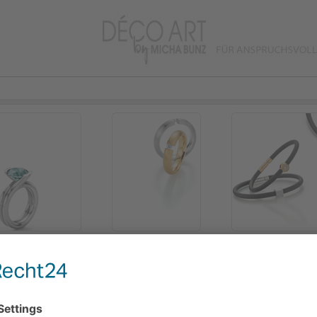
2
3
4
Collier (9208180/011)