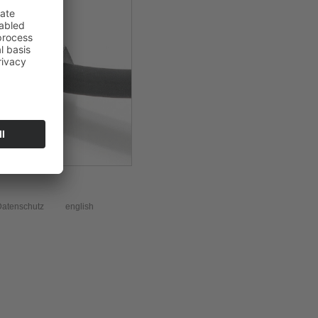
atenschutz
english