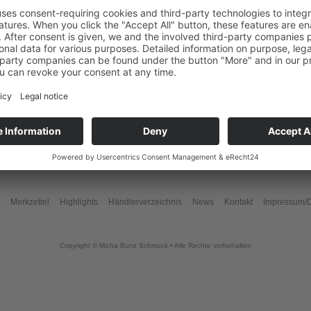
Platin 950, Kautschuk, Inox
Verschluß, Brill.0,11 ct. w/vs
1.600,00 €
Merkzettel
Highlights
Händlerverzeichnis
News
Kontakt
Impressum/D
Copyright © Micha Bunz Schmuck • Alle Rechte vorbehalten