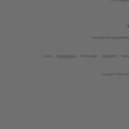
Als zusätzl
“
Sie sind ein legitimier
Home
Kollektionen
Merkzettel
Highlights
Händ
Copyright © Micha B