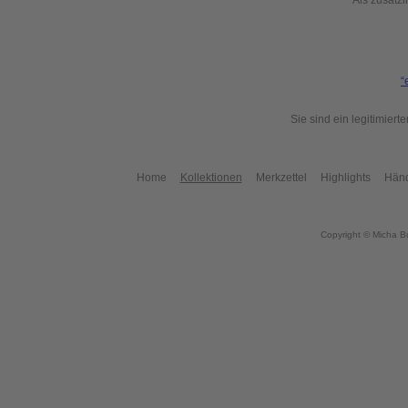
Als zusätzl
“
Sie sind ein legitimier
Home
Kollektionen
Merkzettel
Highlights
Händ
Copyright © Micha B