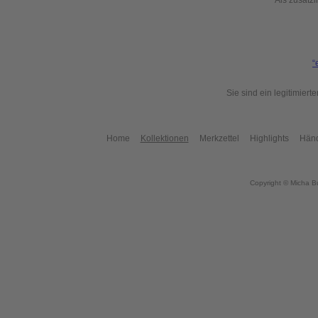
Als zusätzl
“
Sie sind ein legitimier
Home
Kollektionen
Merkzettel
Highlights
Händ
Copyright © Micha B