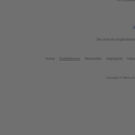
Als zusätzl
“
Sie sind ein legitimier
Home
Kollektionen
Merkzettel
Highlights
Händ
Copyright © Micha B