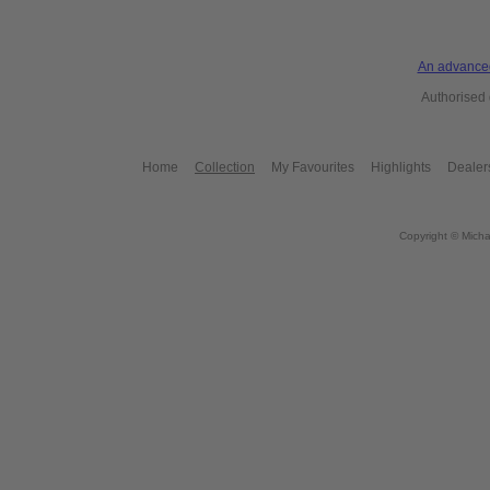
An advanced
Authorised
Home
Collection
My Favourites
Highlights
Dealer
Copyright © Micha