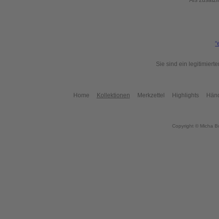
Als zusätzl
“
Sie sind ein legitimier
Home
Kollektionen
Merkzettel
Highlights
Händ
Copyright © Micha B