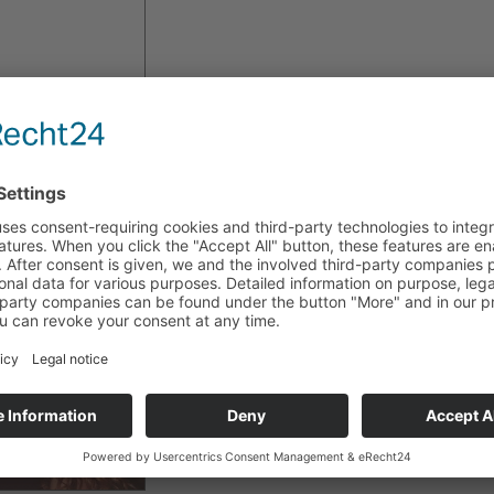
Der Schauspielerin Rocío Carranza wurde in Lahr/Schw
ein Schmuckset von Déco Art überreicht.
Sie besuchte Deutschland um ihren neuen Film "El Com
vorzustellen. Im Rahmen der costaricanischen Filmtage 
der Film von Regisseur Óscar Castillo Europapremiere.