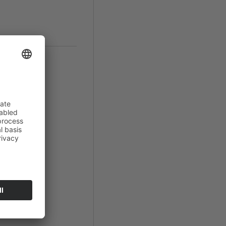
arzwald
promiso"
hatte