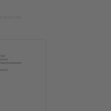
 Set
seinem
verwechselbarem
kirsch,