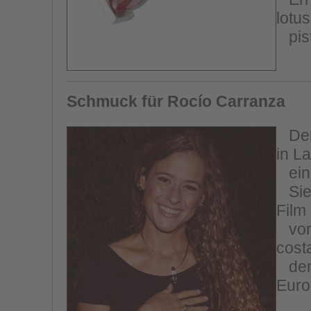
lotus
pist
Schmuck für Rocío Carranza
Der 
in L
ein 
Sie 
Film
vorz
cost
der 
Euro