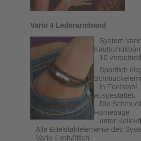
Vario 4 Lederarmband
System Vario 
Kautschukbänd
10 verschiede
Sportlich eleg
Schmuckelem
in Edelstahl,
ausgestattet.
Die Schmucksc
Homepage
unter Kollekt
Alle Edelstahlelemente des Syste
Vario 4 erhältlich.