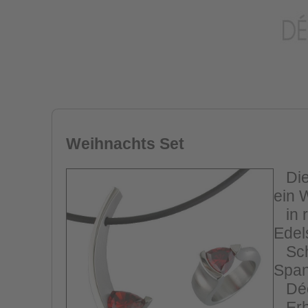
Weihnachts Set
Dies
ein 
in r
Edel
Schw
Span
Déco
Erhä