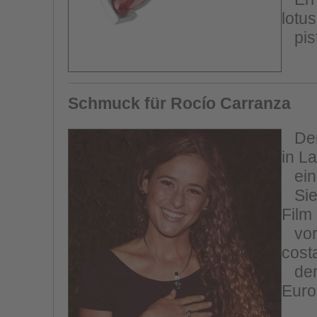
lotus
pist
Schmuck für Rocío Carranza
Der 
in L
ein 
Sie 
Film
vorz
cost
der 
Euro