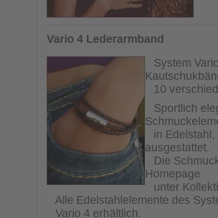
Vario 4 Lederarmband
System Vario 
Kautschukbänd
10 verschiede
Sportlich eleg
Schmuckelem
in Edelstahl,
ausgestattet.
Die Schmucksc
Homepage
unter Kollekt
Alle Edelstahlelemente des Syste
Vario 4 erhältlich.