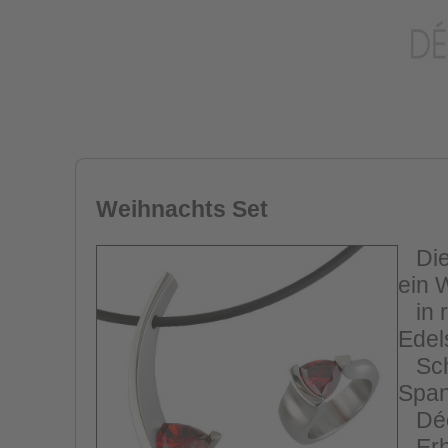
Weihnachts Set
Dies
ein 
in r
Edel
Schw
Span
Déco
Erhä