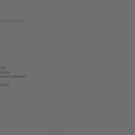
 Set
seinem
verwechselbarem
kirsch,