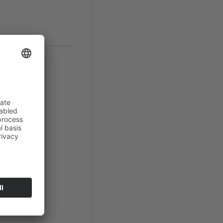
arzwald
promiso"
hatte