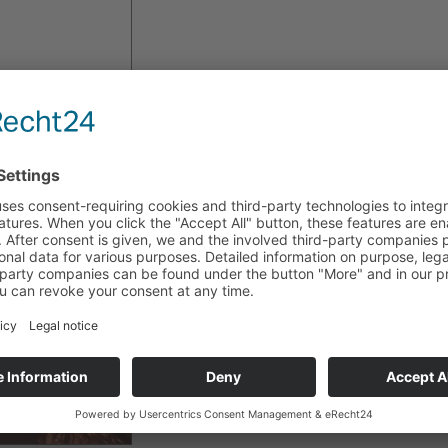
Der Schauspielerin Rocío Carranza wurde in Lahr/Schw
ein Schmuckset von Déco Art überreicht.
Sie besuchte Deutschland um ihren neuen Film "El Com
vorzustellen. Im Rahmen der costaricanischen Filmtage 
der Film von Regisseur Óscar Castillo Europapremiere.