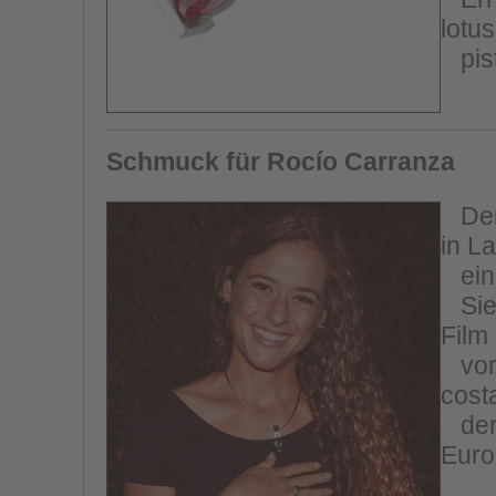
lotus
pist
Schmuck für Rocío Carranza
Der 
in L
ein 
Sie 
Film
vorz
cost
der 
Euro