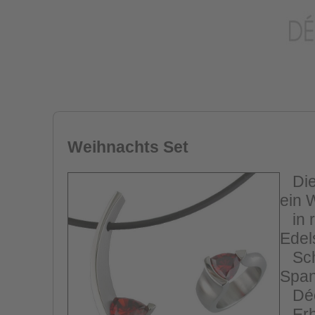
Weihnachts Set
Dies
ein 
in r
Edel
Schw
Span
Déco
Erhä