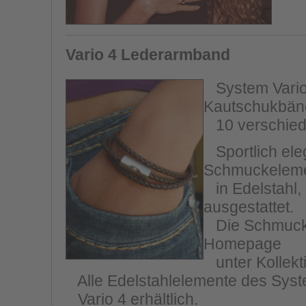
Vario 4 Lederarmband
System Vario 
Kautschukbänd
10 verschiede
Sportlich eleg
Schmuckelem
in Edelstahl,
ausgestattet.
Die Schmucksc
Homepage
unter Kollekt
Alle Edelstahlelemente des Syste
Vario 4 erhältlich.