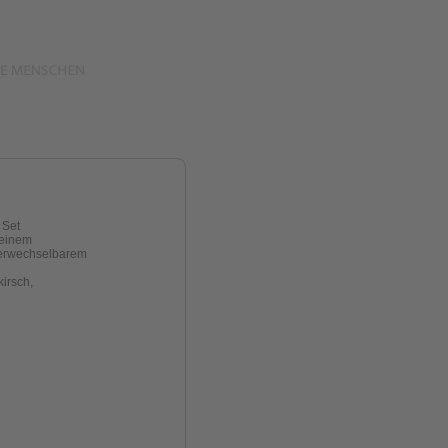
 Set
seinem
verwechselbarem
kirsch,