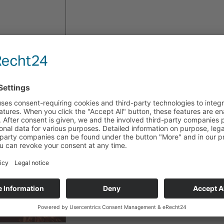
Der Schauspielerin Rocío Carranza wurde in Lahr/Schw
ein Schmuckset von Déco Art überreicht.
Sie besuchte Deutschland um ihren neuen Film "El Com
vorzustellen. Im Rahmen der costaricanischen Filmtage 
der Film von Regisseur Óscar Castillo Europapremiere.