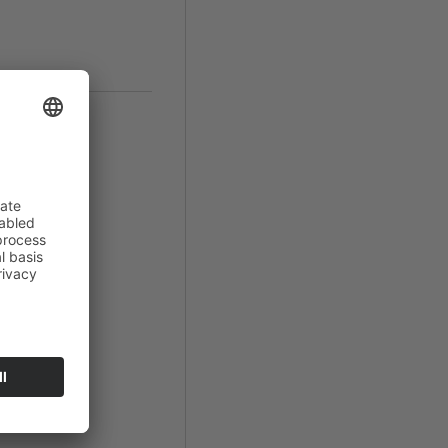
arzwald
promiso"
hatte