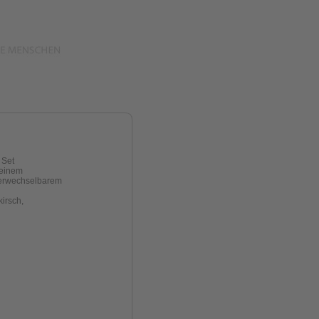
 Set
seinem
verwechselbarem
kirsch,