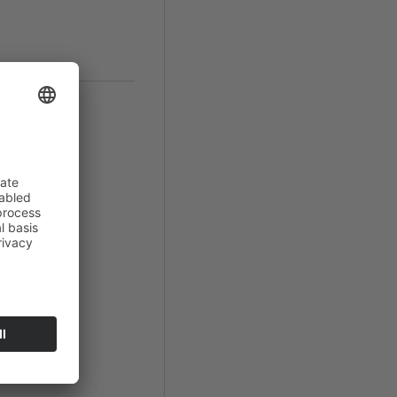
arzwald
promiso"
hatte