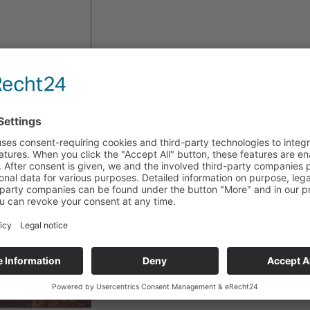
Der Schauspielerin Rocío Carranza wurde in Lahr/Schw
ein Schmuckset von Déco Art überreicht.
Sie besuchte Deutschland um ihren neuen Film "El Com
vorzustellen. Im Rahmen der costaricanischen Filmtage 
der Film von Regisseur Óscar Castillo Europapremiere.