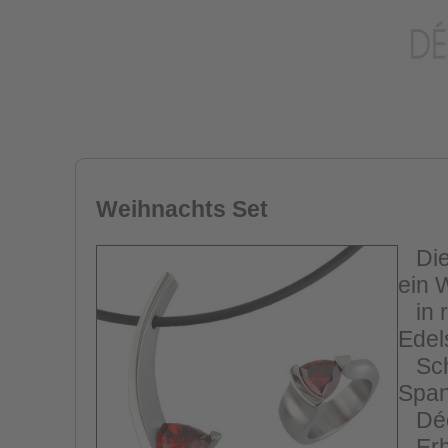
Weihnachts Set
Dies
ein 
in r
Edel
Schw
Span
Déco
Erhä