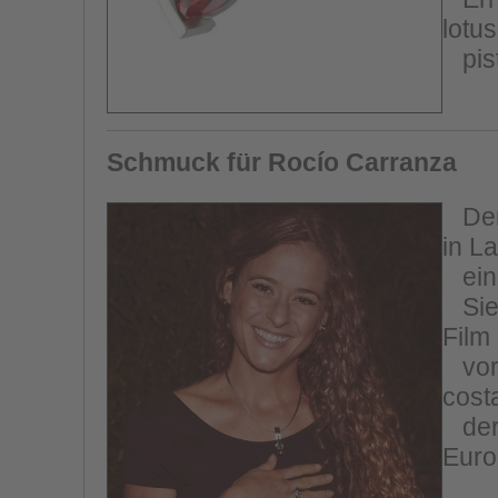
lotus
pist
Schmuck für Rocío Carranza
Der 
in L
ein 
Sie 
Film
vorz
cost
der 
Euro