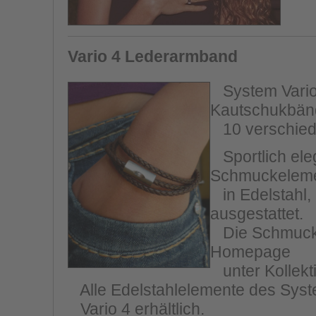
Vario 4 Lederarmband
System Vario 
Kautschukbänd
10 verschiede
Sportlich eleg
Schmuckelem
in Edelstahl,
ausgestattet.
Die Schmucksc
Homepage
unter Kollekt
Alle Edelstahlelemente des Syste
Vario 4 erhältlich.