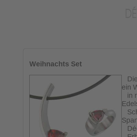
Weihnachts Set
Dies
ein 
in r
Edel
Schw
Span
Déco
Erhä