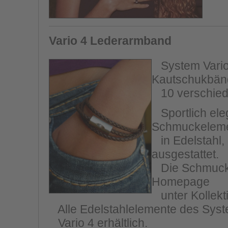
Vario 4 Lederarmband
System Vario 
Kautschukbänd
10 verschiede
Sportlich eleg
Schmuckelem
in Edelstahl,
ausgestattet.
Die Schmucksc
Homepage
unter Kollekt
Alle Edelstahlelemente des Syste
Vario 4 erhältlich.