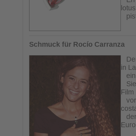
lotus
pist
Schmuck für Rocío Carranza
Der 
in L
ein 
Sie 
Film
vorz
cost
der 
Euro