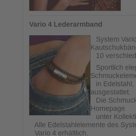
Vario 4 Lederarmband
System Vario 
Kautschukbänd
10 verschiede
Sportlich eleg
Schmuckelem
in Edelstahl,
ausgestattet.
Die Schmucksc
Homepage
unter Kollekt
Alle Edelstahlelemente des Syste
Vario 4 erhältlich.