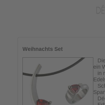
Weihnachts Set
Dies
ein 
in r
Edel
Schw
Span
Déco
Erhä