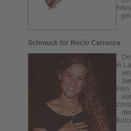
lotus
pist
Schmuck für Rocío Carranza
Der 
in L
ein 
Sie 
Film
vorz
cost
der 
Euro