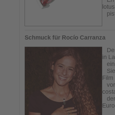
lotus
pist
Schmuck für Rocío Carranza
Der 
in L
ein 
Sie 
Film
vorz
cost
der 
Euro