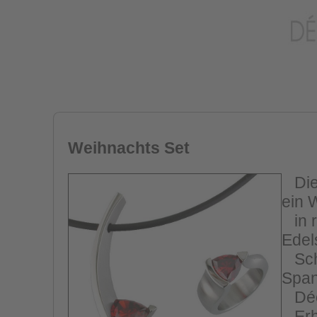
Weihnachts Set
Dies
ein 
in r
Edel
Schw
Span
Déco
Erhä