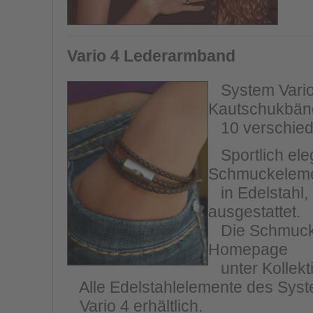
Vario 4 Lederarmband
System Vario 
Kautschukbänd
10 verschiede
Sportlich eleg
Schmuckelem
in Edelstahl,
ausgestattet.
Die Schmucksc
Homepage
unter Kollekt
Alle Edelstahlelemente des Syste
Vario 4 erhältlich.